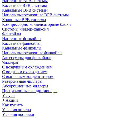
Настенные ВРВ системы
Кассетные ВРВ системы
Канальные ВРВ системы
Напольно-потолочные ВРВ системы
Колонные ВРВ системы
Компрессорно-конденсаторные блоки
Системы чиллер-фанкойл
Фанкойлы
Настенные фанкойлы
Кассетные фанкойлы
Канальные фанкойлы
Напольно-потолочные фанкойлы
Аксессуары для фанкойлов
Чиллеры
С воздушным охлаждением
С водяным охлаждением
С выносным конденсатором
Реверсивные чиллеры
Абсорбционные чиллеры
Прецизионные кондиционеры
Услуги
Акции
Как купить
Условия оплаты
Условия доставки