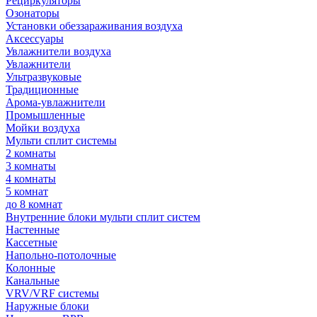
Рециркуляторы
Озонаторы
Установки обеззараживания воздуха
Аксессуары
Увлажнители воздуха
Увлажнители
Ультразвуковые
Традиционные
Арома-увлажнители
Промышленные
Мойки воздуха
Мульти сплит системы
2 комнаты
3 комнаты
4 комнаты
5 комнат
до 8 комнат
Внутренние блоки мульти сплит систем
Настенные
Кассетные
Напольно-потолочные
Колонные
Канальные
VRV/VRF системы
Наружные блоки